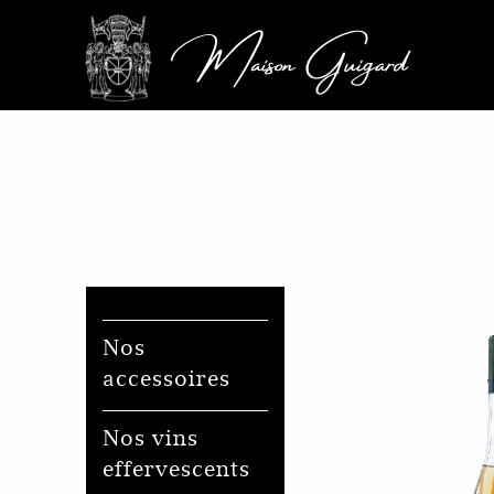
Nos
accessoires
Nos vins
effervescents