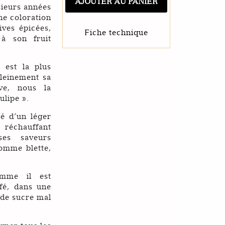
AJOUTER AU PANIER
de
sieurs années
marc
ne coloration
ives épicées,
Fiche technique
 à son fruit
 est la plus
leinement sa
ve, nous la
ulipe ».
é d’un léger
 réchauffant
 ses saveurs
pomme blette,
omme il est
fé, dans une
 de sucre mal