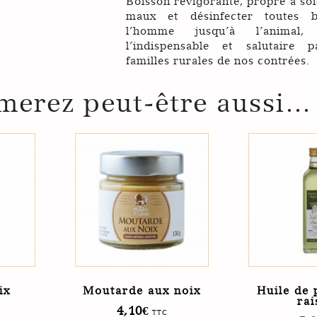
Boisson revigorante, propre à soi
maux et désinfecter toutes b
l’homme jusqu’à l’animal, 
l’indispensable et salutaire 
familles rurales de nos contrées.
merez peut-être aussi…
ix
Moutarde aux noix
Huile de 
rai
4,10
€
TTC