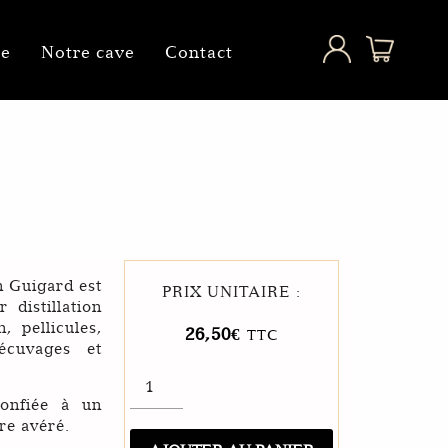
ne
Notre cave
Contact
n Guigard est
PRIX UNITAIRE :
 distillation
, pellicules,
26,50
€
TTC
écuvages et
quantité
de
confiée à un
Eau
de
ire avéré.
vie