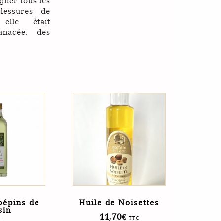
gner tous les
lessures de
elle était
panacée, des
pépins de
Huile de Noisettes
sin
11,70
€
TTC